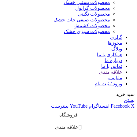
محصولات بستنی خشک
محصولات گرانول
محصولات نگینی
محصولات صیفی جات خشک
محصولات کشمش
محصولات سبزی خشک
گالری
مجوزها
وبلاگ
همکاری با ما
درباره ما
تماس با ما
علاقه مندی
مقایسه
ورود / ثبت نام
سبد خرید
بستن
X
Facebook
اینستاگرام
YouTube
پینترست
فروشگاه
علاقه مندی