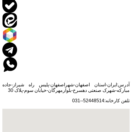
آدرس:ایران-استان اصفهان-شهراصفهان-پلیس راه شیراز-جاده
مبارکه-شهرک صنعتی دهسرخ-بلوارمهرگان-خیابان سوم-پلاک 30
تلفن کارخانه:52448514--031