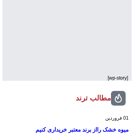
[wp-story]
مطالب ترند
01
فروردین
میوه خشک رااز برند معتبر خریداری کنیم