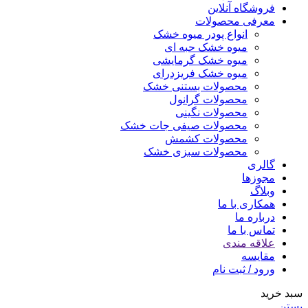
فروشگاه آنلاین
معرفی محصولات
انواع پودر میوه خشک
میوه خشک حبه ای
میوه خشک گرمایشی
میوه خشک فریزدرای
محصولات بستنی خشک
محصولات گرانول
محصولات نگینی
محصولات صیفی جات خشک
محصولات کشمش
محصولات سبزی خشک
گالری
مجوزها
وبلاگ
همکاری با ما
درباره ما
تماس با ما
علاقه مندی
مقایسه
ورود / ثبت نام
سبد خرید
بستن