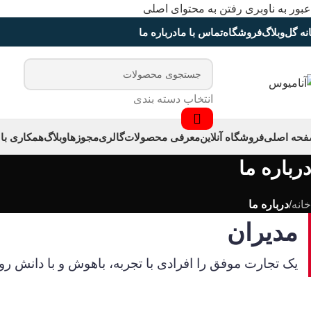
عبور به ناوبری
رفتن به محتوای اصلی
نه گل
وبلاگ
فروشگاه
تماس با ما
درباره ما
انتخاب دسته بندی
حه اصلی
فروشگاه آنلاین
معرفی محصولات
گالری
مجوزها
وبلاگ
همکاری با 
درباره ما
خانه
/
درباره ما
مدیران
یک تجارت موفق را افرادی با تجربه، باهوش و با دانش روز