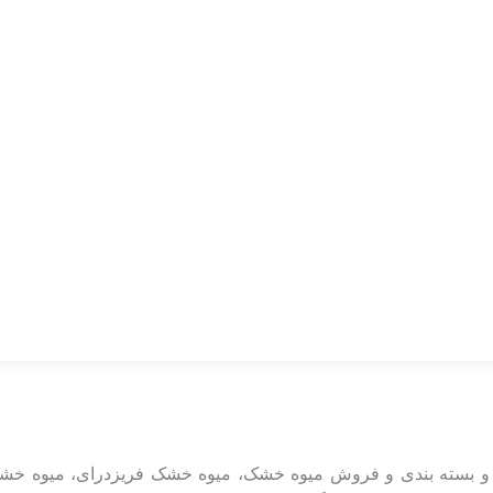
ولید و بسته بندی و فروش میوه خشک، میوه خشک فریزدرای، میوه 