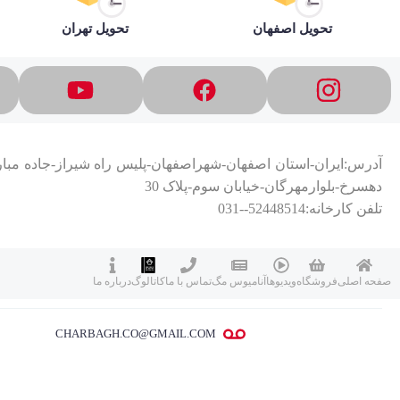
تحویل اصفهان
تحویل تهران
آدرس:ایران-استان اصفهان-شهراصفهان-پلیس راه شیراز-جاده مب
دهسرخ-بلوارمهرگان-خیابان سوم-پلاک 30
تلفن کارخانه:52448514--031
صفحه اصلی
فروشگاه
ویدیوها
آنامیوس مگ
تماس با ما
کاتالوگ
درباره ما
CHARBAGH.CO@GMAIL.COM