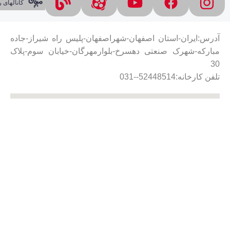
کانالهای
آدرس:ایران-استان اصفهان-شهراصفهان-پلیس راه شیراز-جاده
مبارکه-شهرک صنعتی دهسرخ-بلوارمهرگان-خیابان سوم-پلاک
30
تلفن کارخانه:52448514--031