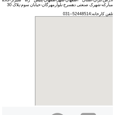
مبارکه-شهرک صنعتی دهسرخ-بلوارمهرگان-خیابان سوم-پلاک 30
تلفن کارخانه:52448514--031