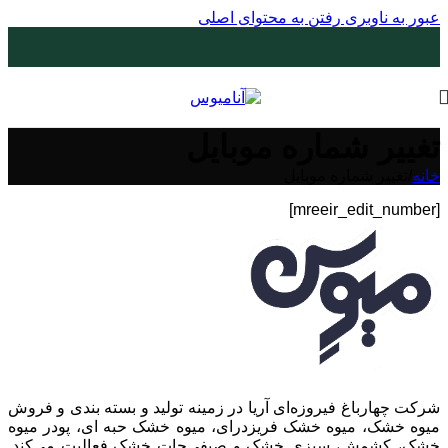
عبور به ناوبری
رفتن به محتوای اصلی
تغییر شماره موبایل
خانه
/
تغییر شماره موبایل
[mreeir_edit_number]
شرکت چهارباغ فیروزه‌ای آریا در زمینه تولید و بسته بندی و فروش
میوه خشک، میوه خشک فریزدرای، میوه خشک حبه ای، پودر میوه
خشک، کشمش، سبزی خشک و صیفی‌جات خشک فعالیت می‌کند.