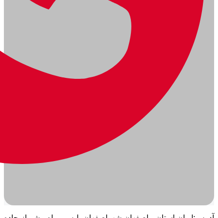
آدرس:ایران-استان اصفهان-شهراصفهان-پلیس راه شیراز-جاده