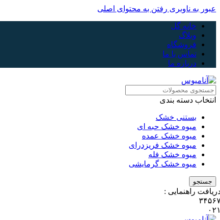
عبور به ناوبری
رفتن به محتوای اصلی
خانه گل
وبلاگ
فروشگاه
تماس با ما
درباره ما
انتخاب دسته بندی
بستنی خشک
میوه خشک حبه ای
میوه خشک عمده
میوه خشک فریزدرای
میوه خشک فله
میوه خشک گرمایشی
جستجو
ریافت راهنمایی :
۳۴۵۶
۰۲