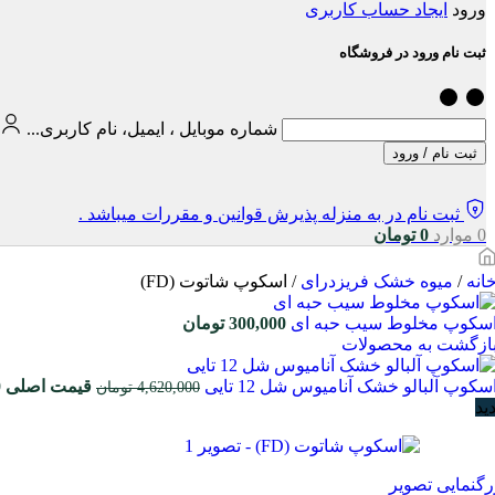
ورود
ایجاد حساب کاربری
ثبت نام ورود در فروشگاه
شماره موبایل ، ایمیل، نام کاربری...
ثبت نام / ورود
ثبت نام در به منزله پذیرش قوانین و مقررات میباشد .
0
موارد
0
تومان
انه
/
میوه خشک فریزدرای
/
اسکوپ شاتوت (FD)
سکوپ مخلوط سیب حبه ای
300,000
تومان
ازگشت به محصولات
سکوپ آلبالو خشک آنامیوس شل 12 تایی
قیمت اصلی 4,620,000 تومان بود.
4,620,000
تومان
ید
رگنمایی تصویر