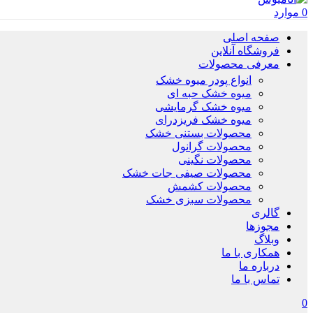
0
موارد
صفحه اصلی
فروشگاه آنلاین
معرفی محصولات
انواع پودر میوه خشک
میوه خشک حبه ای
میوه خشک گرمایشی
میوه خشک فریزدرای
محصولات بستنی خشک
محصولات گرانول
محصولات نگینی
محصولات صیفی جات خشک
محصولات کشمش
محصولات سبزی خشک
گالری
مجوزها
وبلاگ
همکاری با ما
درباره ما
تماس با ما
0