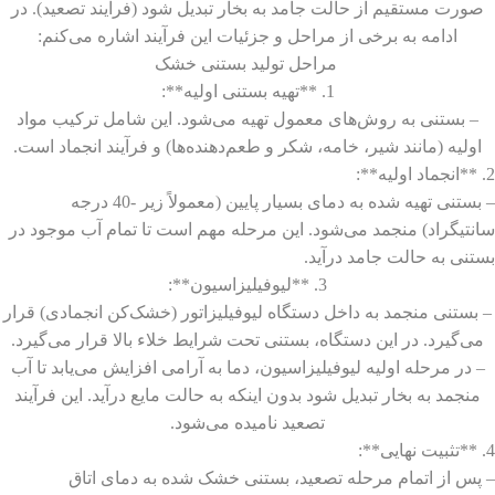
صورت مستقیم از حالت جامد به بخار تبدیل شود (فرآیند تصعید). در
ادامه به برخی از مراحل و جزئیات این فرآیند اشاره می‌کنم:
مراحل تولید بستنی خشک
1. **تهیه بستنی اولیه**:
– بستنی به روش‌های معمول تهیه می‌شود. این شامل ترکیب مواد
اولیه (مانند شیر، خامه، شکر و طعم‌دهنده‌ها) و فرآیند انجماد است.
2. **انجماد اولیه**:
– بستنی تهیه شده به دمای بسیار پایین (معمولاً زیر -40 درجه
سانتیگراد) منجمد می‌شود. این مرحله مهم است تا تمام آب موجود در
بستنی به حالت جامد درآید.
3. **لیوفیلیزاسیون**:
– بستنی منجمد به داخل دستگاه لیوفیلیزاتور (خشک‌کن انجمادی) قرار
می‌گیرد. در این دستگاه، بستنی تحت شرایط خلاء بالا قرار می‌گیرد.
– در مرحله اولیه لیوفیلیزاسیون، دما به آرامی افزایش می‌یابد تا آب
منجمد به بخار تبدیل شود بدون اینکه به حالت مایع درآید. این فرآیند
تصعید نامیده می‌شود.
4. **تثبیت نهایی**:
– پس از اتمام مرحله تصعید، بستنی خشک شده به دمای اتاق