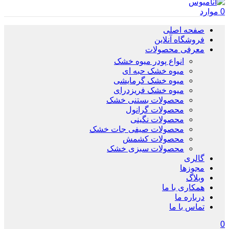
0
موارد
صفحه اصلی
فروشگاه آنلاین
معرفی محصولات
انواع پودر میوه خشک
میوه خشک حبه ای
میوه خشک گرمایشی
میوه خشک فریزدرای
محصولات بستنی خشک
محصولات گرانول
محصولات نگینی
محصولات صیفی جات خشک
محصولات کشمش
محصولات سبزی خشک
گالری
مجوزها
وبلاگ
همکاری با ما
درباره ما
تماس با ما
0