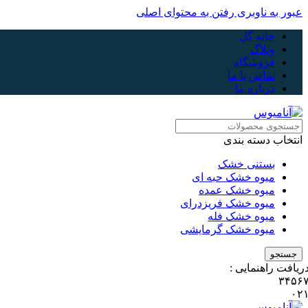
عبور به ناوبری
رفتن به محتوای اصلی
خانه گل
وبلاگ
فروشگاه
تماس با ما
درباره ما
انتخاب دسته بندی
بستنی خشک
میوه خشک حبه ای
میوه خشک عمده
میوه خشک فریزدرای
میوه خشک فله
میوه خشک گرمایشی
جستجو
ریافت راهنمایی :
۳۴۵۶
۰۲