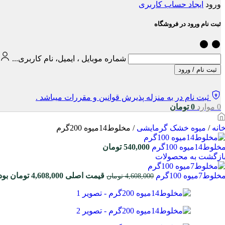
ورود
ایجاد حساب کاربری
ثبت نام ورود در فروشگاه
شماره موبایل ، ایمیل، نام کاربری...
ثبت نام / ورود
ثبت نام در به منزله پذیرش قوانین و مقررات میباشد .
0
موارد
0
تومان
انه
/
میوه خشک گرمایشی
/
مخلوط14میوه 200گرم
خلوط14میوه 100گرم
540,000
تومان
ازگشت به محصولات
خلوط7میوه 100گرم
قیمت اصلی 4,608,000 تومان بود.
4,608,000
تومان