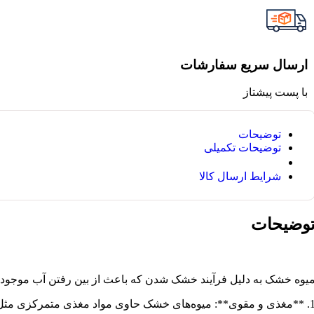
ارسال سریع سفارشات
با پست پیشتاز
توضیحات
توضیحات تکمیلی
شرایط ارسال کالا
وضیحات
یوه خشک به دلیل فرآیند خشک شدن که باعث از بین رفتن آب موجود در 
واد مغذی متمرکزی مثل فیبر، ویتامین‌ها و مواد معدنی هستند. مثلا، زردآلوی خشک منبع غنی از بتاکاروتن، پتاسیم و فیبر است.