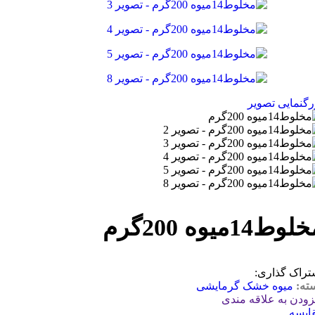
رگنمایی تصویر
وط14میوه 200گرم
تراک گذاری:
ته:
میوه خشک گرمایشی
زودن به علاقه مندی
ایسه