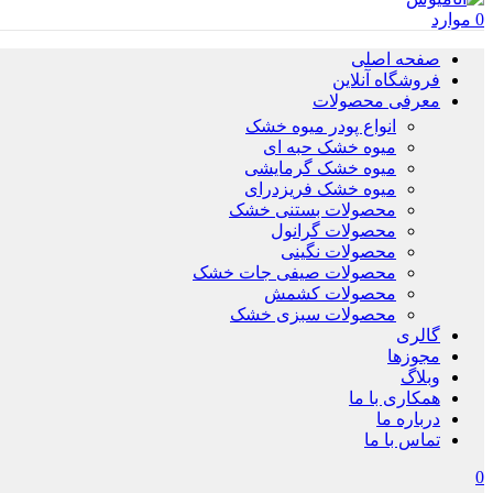
0
موارد
صفحه اصلی
فروشگاه آنلاین
معرفی محصولات
انواع پودر میوه خشک
میوه خشک حبه ای
میوه خشک گرمایشی
میوه خشک فریزدرای
محصولات بستنی خشک
محصولات گرانول
محصولات نگینی
محصولات صیفی جات خشک
محصولات کشمش
محصولات سبزی خشک
گالری
مجوزها
وبلاگ
همکاری با ما
درباره ما
تماس با ما
0