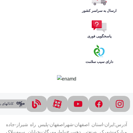
ارسال به سراسر کشور
پاسخگویی فوری
دارای سیب سلامت
کانالهای
آدرس:ایران-استان اصفهان-شهراصفهان-پلیس راه شیراز-جاده
مبارکه-شهرک صنعتی دهسرخ-بلوارمهرگان-خیابان سوم-پلاک