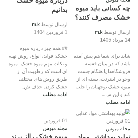
درباره میوه خشک
چه کسانی باید میوه
بدانیم
خشک مصرف کنند؟
ارسال توسط
m.k
ارسال توسط
m.k
1 فروردین 1404
14 مرداد 1405
## همه چیز درباره میوه
شاید برای شما هم پیش آمده
خشک: فواید، انواع، روش تهیه
باشد که در میان قفسه
و نکات مهم میوه خشک، میوه
فروشگاه‌ها یا هنگام جست‌
ای است که رطوبت آن از
وجو در اینترنت، بسته ‌ای از
طریق روش های مختلف
میوه خشک توجهتان را جلب
خشک کردن حذف ش...
کند و این س...
ادامه مطلب
ادامه مطلب
01
فروردین
01
فروردین
مجله میوس
مجله میوس
میوه خشک رااز برند
تولید بهداشتی مواد